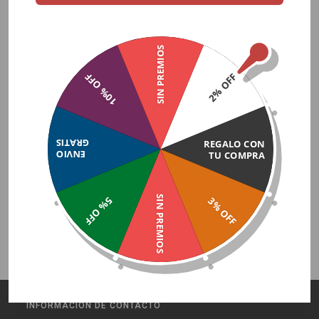
IPhone
Accesorios iPhone
SIN PREMIOS
Refush
10% OFF
2% OFF
Perfumería
Cuidado Personal
Cremas Corporales
Fragancias
GRATIS
REGALO CON
ENVIO
TU COMPRA
Fragancias Mujer
Relojes Smartwatch
Accesorios Smartwatch
SIN PREMIOS
5% OFF
3% OFF
INFORMACIÓN DE CONTACTO