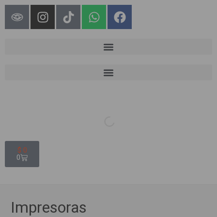
$
0
0
Impresoras