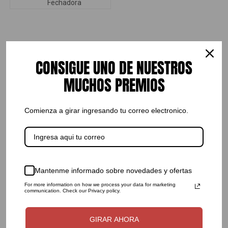
CATEGORÍAS DE PRODUCTOS
CONSIGUE UNO DE NUESTROS
MUCHOS PREMIOS
BOLUCOMPRAS
Baño
Cocina
Comienza a girar ingresando tu correo electronico.
Cuidado Personal
Deporte
Organización
Tecnologia
Mantenme informado sobre novedades y ofertas
Connectech
For more information on how we process your data for marketing
Audio
communication. Check our Privacy policy.
Cables
Fichas / Cargadores
GIRAR AHORA
Impresoras