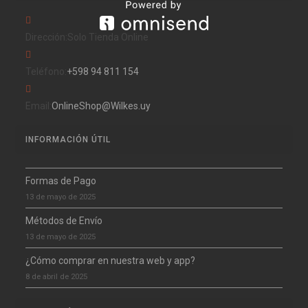
Dirección:
Solo Tienda Online
Teléfono:
‪+598 94 811 154‬
Email:
OnlineShop@Wilkes.uy
INFORMACIÓN ÚTIL
Formas de Pago
13 de mayo de 2025
Métodos de Envío
13 de mayo de 2025
¿Cómo comprar en nuestra web y app?
8 de abril de 2025