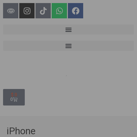
$
0
0
iPhone