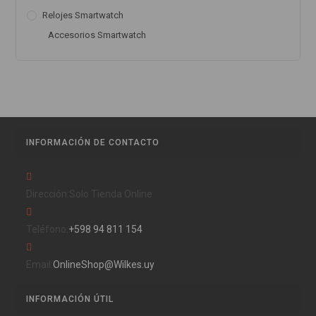
Relojes Smartwatch
Accesorios Smartwatch
INFORMACIÓN DE CONTACTO
Dirección:
Solo Tienda Online
Teléfono:
‪+598 94 811 154‬
Email:
OnlineShop@Wilkes.uy
INFORMACIÓN ÚTIL