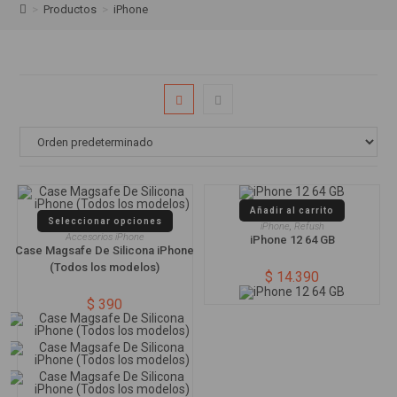
>
Productos
>
iPhone
Añadir al carrito
Seleccionar opciones
iPhone
,
Refush
Accesorios iPhone
iPhone 12 64 GB
Case Magsafe De Silicona iPhone
(Todos los modelos)
$
14.390
$
390