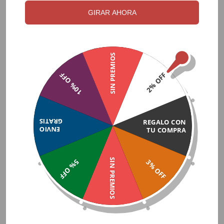
Sin comisión
GIRAR AHORA
$500
Tarjeta de crédito — Mercado Pago
💳
6 cuotas de $83
Visa · Mastercard · OCA · Amex · Diners
Ver cuotas ▾
SIN PREMIOS
10% OFF
2% OFF
$500
Billetera / CVU Mercado Pago
💙
1 pago · Precio de lista
Saldo MP · Transferencia al alias MP
Instantáneo
GRATIS
REGALO CON
MEDIOS ACEPTADOS
ENVIO
TU COMPRA
VISA
MASTERCARD
AMEX
OCA
DINERS
MERCADO PAGO
BROU
ABITAB
REDPAGOS
SIN PREMIOS
5% OFF
3% OFF
🔒 Pagos seguros · Mercado Pago Checkout Pro · SSL encriptado